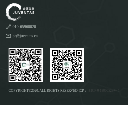
010-65960020
pr@juventas.cn
COPYRIGHT©2020. ALL RIGHTS RESERVED ICP：
津ICP备18006528号-1