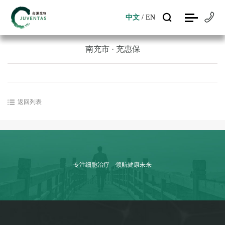
中文
/
EN
中文
/
EN
南充市 · 充惠保
返回列表
专注细胞治疗 领航健康未来