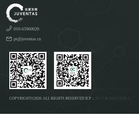
010-65960020
pr@juventas.cn
COPYRIGHT©2020. ALL RIGHTS RESERVED ICP：
津ICP备18006528号-1