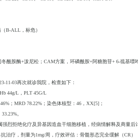
B-ALL，标危）
门冬酰胺酶+泼尼松；CAM方案，环磷酰胺+阿糖胞苷+ 6-巯基
23-11-03再次就诊我院，检查如下：
 44g/L，PLT 45G/L
%；MRD 78.22%；染色体核型：46，XX[5]；
3.23%。
属强烈拒绝化疗及异基因造血干细胞移植，经病情解释及商量后计
加伊妥珠单抗治疗，剂量为1mg/周，疗效评估：骨髓形态完全缓解（C