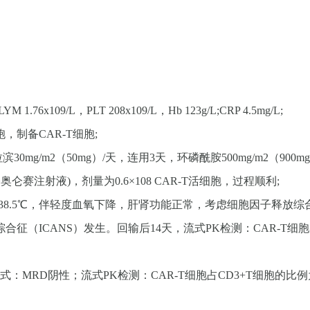
 1.76x109/L，PLT 208x109/L，Hb 123g/L;CRP 4.5mg/L;
胞，制备CAR-T细胞;
30mg/m2（50mg）/天，连用3天，环磷酰胺500mg/m2（900m
纳基奥仑赛注射液)，剂量为0.6×108 CAR-T活细胞，过程顺利;
体温最高38.5℃，伴轻度血氧下降，肝肾功能正常，考虑细胞因子释
（ICANS）发生。回输后14天，流式PK检测：CAR-T细胞占C
流式：MRD阴性；流式PK检测：CAR-T细胞占CD3+T细胞的比例为