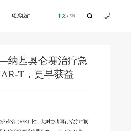
中文
/
EN
联系我们
中文
/
EN
站—纳基奥仑赛治疗急
R-T，更早获益
或难治（R/R）性，此时患者再行治疗时预