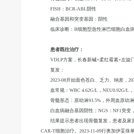
FISH：BCR-ABL阴性
融合基因和突变基因：阴性
临床诊断：B细胞型急性淋巴细胞白血病（
患者既往治疗：
VDLP方案，长春新碱+柔红霉素+左旋
复发：
2023-08开始面色苍白、乏力、纳差，20
血常规：WBC 4.62G/L，NEU0.92G/L，Hb
骨髓形态：原幼淋93.5%，外周血原幼淋46
白血病融合基因阴性；NGS：NF1突变，3
结果提示患者出现骨髓复发，患者及家
CAR-T细胞治疗。2023-11-09行奥