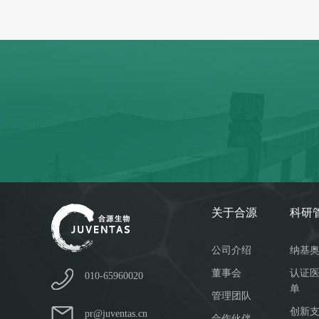
关于合源
科研
公司介绍
纳基
董事会
认证
010-65960020
单
管理团队
创新
pr@juventas.cn
合作伙伴