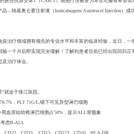
的嵌合抗原受体T（CAR-T）细胞疗法被誉为本世纪最有希望实现
—纳基奥仑赛注射液（Inaticabtagene Autoleucel Inje
疫治疗领域拥有领先的专业水平和丰富的临床经验，近日，一例
回输一个月后即实现完全缓解！了解到患者目前已经出院回归正
过及治疗体会。
头晕”就诊于珠江医院。
YM76.7%，PLT 71G/L,镜下可见异型淋巴细胞
周血原始幼稚淋巴细胞占50%，提示ALL骨髓象
考虑B-ALL
CD22、CD33、 CD13、CD123、CD10、HLA-DR