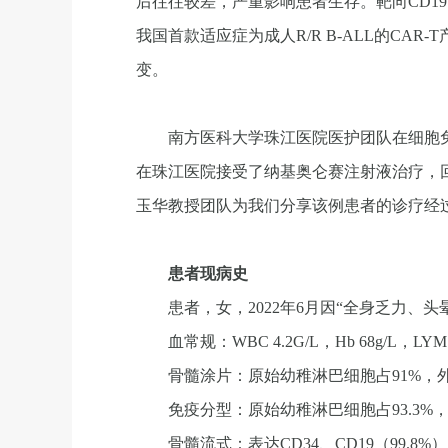
后往往较差，严重影响患者生存。靶向CD19
我国首款适应症为成人R/R B-ALL的CAR-T产品
变。
南方医科大学珠江医院医护团队在细胞免
在珠江医院接受了纳基奥仑赛注射液治疗，
玉华教授团队为我们分享该例患者的诊疗经
患者现病史
患者，女，2022年6月因“全身乏力、
血常规：WBC 4.2G/L，Hb 68g/L，L
骨髓涂片：原始幼稚淋巴细胞占91%，外
免疫分型：原始幼稚淋巴细胞占93.3%，
骨髓流式：表达CD34、CD19（99.8%）、