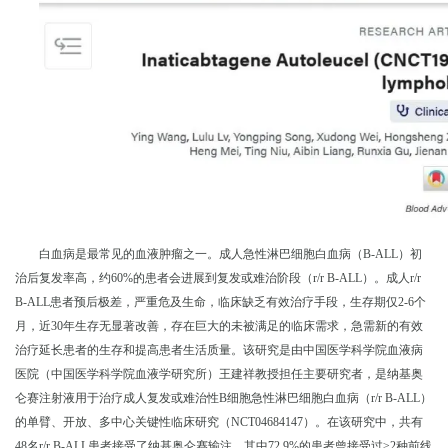
白血病是最常见的血液肿瘤之一。成人急性淋巴细胞白血病（
B-ALL
）初
治后复发率高，约
60%
的患者会进展到复发或难治阶段（
r/r B-ALL
）。成人
r/r
B-ALL
患者预后极差，严重危及生命，临床缺乏有效治疗手段，生存期仅
2-6
个
月，近
30
年生存无显著改善，存在巨大的未被满足的临床需求，急需新的有效
治疗延长患者的生存和提高患者生活质量。该研究是由中国医学科学院血液病
医院（中国医学科学院血液学研究所）王建祥教授担任主要研究者，是纳基奥
仑赛注射液用于治疗成人复发或难治性
B
细胞急性淋巴细胞白血病（
r/r B-ALL
）
的单臂、开放、多中心关键性临床研究（
NCT04684147
）。在该研究中，共有
48
名
r/r B-ALL
患者接受了纳基奥仑赛输注，其中
72.9%
的患者曾接受过≥
2
种前线