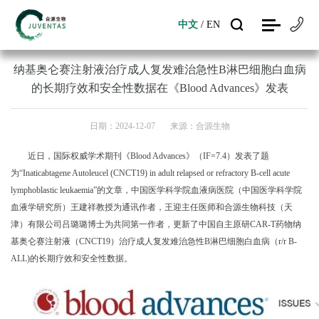
中文
/
EN
中文
/
EN
纳基奥仑赛注射液治疗成人复发难治急性B淋巴细胞白血病
的长期疗效和安全性数据在《Blood Advances》发表
日期：2024-12-07 来源：合源生物
近日，国际权威学术期刊《
Blood Advances
》（
IF=7.4
）发表了题
为“
Inaticabtagene Autoleucel (CNCT19) in adult relapsed or refractory B-cell acute
lymphoblastic leukaemia
”的文章，中国医学科学院血液病医院（中国医学科学院
血液学研究所）王建祥教授为通讯作者，王迎主任医师和合源生物科技（天
津）有限公司吕璐璐博士为共同第一作者，更新了中国自主原研
CAR-T
药物纳
基奥仑赛注射液（
CNCT19
）治疗成人复发难治急性
B
淋巴细胞白血病（
r/r B-
ALL)
的长期疗效和安全性数据。