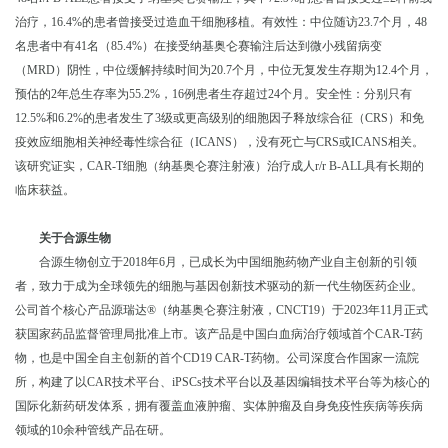
治疗，
16.4%
的患者曾接受过造血干细胞移植。有效性：中位随访
23.7
个月，
48
名患者中有
41
名（
85.4%
）在接受纳基奥仑赛输注后达到微小残留病变
（
MRD
）阴性，中位缓解持续时间为
20.7
个月，中位无复发生存期为
12.4
个月，
预估的
2
年总生存率为
55.2%
，
16
例患者生存超过
24
个月。安全性：分别只有
12.5%
和
6.2%
的患者发生了
3
级或更高级别的细胞因子释放综合征（
CRS
）和免
疫效应细胞相关神经毒性综合征（
ICANS
），没有死亡与
CRS
或
ICANS
相关。
该研究证实，
CAR-T
细胞（纳基奥仑赛注射液）治疗成人
r/r B-ALL
具有长期的
临床获益。
关于合源生物
合源生物创立于
2018
年
6
月，已成长为中国细胞药物产业自主创新的引领
者，致力于成为全球领先的细胞与基因创新技术驱动的新一代生物医药企业。
公司首个核心产品源瑞达
®
（纳基奥仑赛注射液，
CNCT19
）于
2023
年
11
月正式
获国家药品监督管理局批准上市。该产品是中国白血病治疗领域首个
CAR-T
药
物，也是中国全自主创新的首个
CD19 CAR-T
药物。公司深度合作国家一流院
所，构建了以
CAR
技术平台、
iPSCs
技术平台以及基因编辑技术平台等为核心的
国际化新药研发体系，拥有覆盖血液肿瘤、实体肿瘤及自身免疫性疾病等疾病
领域的
10
余种管线产品在研。