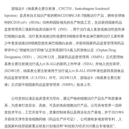
源瑞达
®
（纳基奥仑赛注射液，
CNCT19
，
Inaticabtagene Autoleucel
Injection
）是具有自主知识产权的靶向
CD19
的
CAR-T
细胞治疗产品，拥有全球独
特的
CD19 scFv
（
HI19a
）结构和国际领先的生产制造工艺，先后获得国家药品
监督管理局三项新药临床试验许可（
IND
），用于治疗成人复发或难治性急性淋
巴细胞白血病、治疗复发或难治性侵袭性
B
细胞非霍奇金淋巴瘤和治疗儿童和青
少年复发或难治
B
细胞型急性淋巴细胞白血病，并获得国家药品监督管理局药品
审评中心“突破性治疗药物”认定和美国
FDA
孤儿药资格认定（
Orphan Drug
Designation, ODD
）。
2022
年
12
月，国家药品监督管理局（
NMPA
）正式受理纳
基奥仑赛注射液治疗成人
r/r B-ALL
的新药上市申请（
NDA
）并纳入优先审评。
2023
年
3
月，纳基奥仑赛注射液用于治疗成人
r/r B-ALL IND
申请也获得美国食品
药品监督管理局（
U.S.FDA
）许可。
2023
年
11
月，源瑞达
®
（纳基奥仑赛注射
液）正式获中国国家药品监督管理局（
NMPA
）批准上市。
公司坚持以满足临床需求为导向，通过严格的细胞治疗产品生产和质量体
系，为患者打造安全、高效、可及的免疫细胞治疗产品。公司具有世界一流研
发技术平台，工艺开发平台，质量控制体系以及商业化生产基地，并于
2021
年
6
月获得天津市首张细胞药物《药品生产许可证》。公司拥有多项发明专利，入
选国家科技部国家重点研发计划项目即“科技助力经济
2020
重点专项项目”。